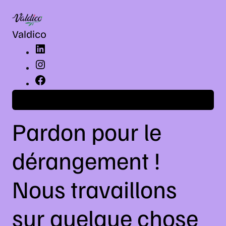
LinkedIn
Instagram
Facebook
Valdico
Connexion
Pardon pour le
dérangement !
Nous travaillons
sur quelque chose