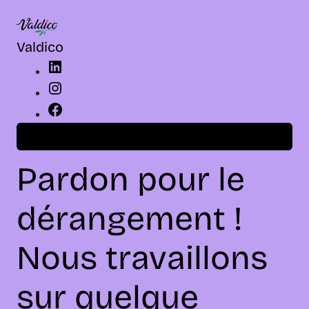
LinkedIn
Instagram
Facebook
Valdico
Connexion
Pardon pour le
dérangement !
Nous travaillons
sur quelque