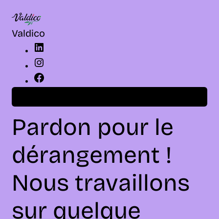
LinkedIn
Instagram
Facebook
Valdico
Connexion
Pardon pour le
dérangement !
Nous travaillons
sur quelque