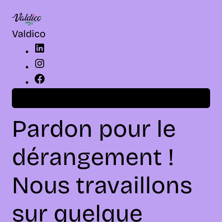
LinkedIn
Instagram
Facebook
Valdico
Connexion
Pardon pour le
dérangement !
Nous travaillons
sur quelque