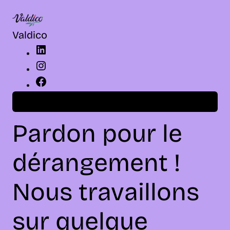
LinkedIn
Instagram
Facebook
Valdico
Connexion
Pardon pour le
dérangement !
Nous travaillons
sur quelque