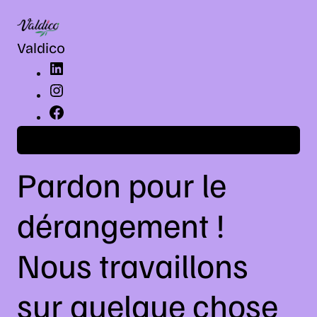
LinkedIn
Instagram
Facebook
Valdico
Connexion
Pardon pour le
dérangement !
Nous travaillons
sur quelque chose