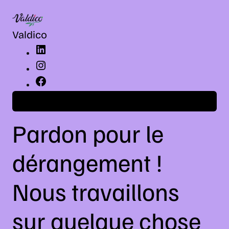
LinkedIn
Instagram
Facebook
Valdico
Connexion
Pardon pour le
dérangement !
Nous travaillons
sur quelque chose