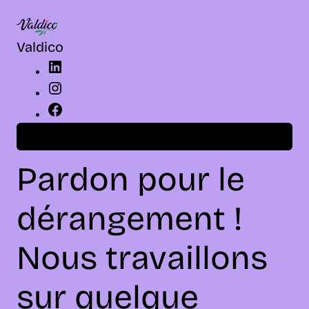
LinkedIn
Instagram
Facebook
Valdico
Connexion
Pardon pour le
dérangement !
Nous travaillons
sur quelque