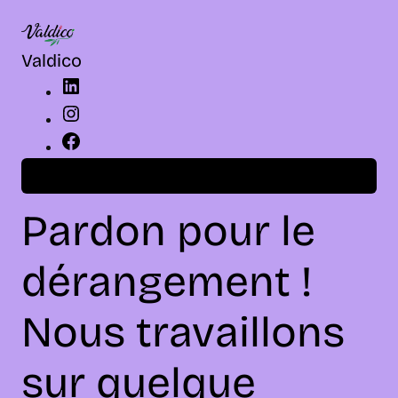
LinkedIn
Instagram
Facebook
Valdico
Connexion
Pardon pour le
dérangement !
Nous travaillons
sur quelque