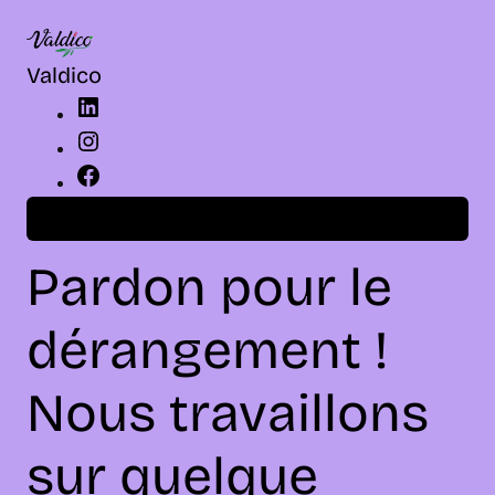
LinkedIn
Instagram
Facebook
Valdico
Connexion
Pardon pour le
dérangement !
Nous travaillons
sur quelque