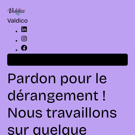
LinkedIn
Instagram
Facebook
Valdico
Connexion
Pardon pour le
dérangement !
Nous travaillons
sur quelque