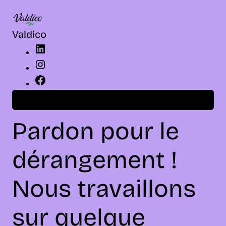
LinkedIn
Instagram
Facebook
Valdico
Connexion
Pardon pour le
dérangement !
Nous travaillons
sur quelque