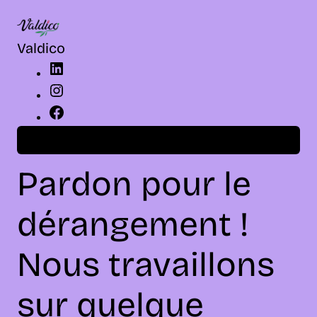
LinkedIn
Instagram
Facebook
Valdico
Connexion
Pardon pour le
dérangement !
Nous travaillons
sur quelque