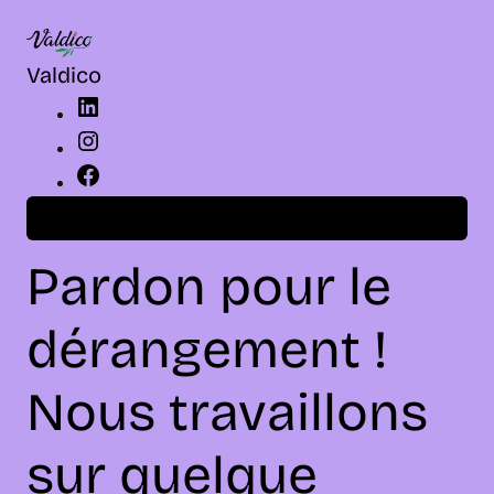
LinkedIn
Instagram
Facebook
Valdico
Connexion
Pardon pour le
dérangement !
Nous travaillons
sur quelque