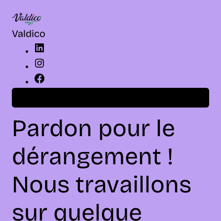
LinkedIn
Instagram
Facebook
Valdico
Connexion
Pardon pour le
dérangement !
Nous travaillons
sur quelque