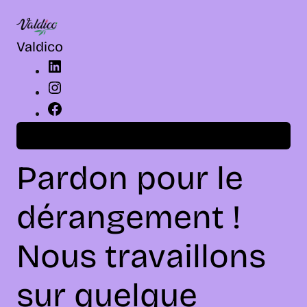
LinkedIn
Instagram
Facebook
Valdico
Connexion
Pardon pour le
dérangement !
Nous travaillons
sur quelque