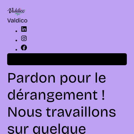
LinkedIn
Instagram
Facebook
Valdico
Connexion
Pardon pour le
dérangement !
Nous travaillons
sur quelque