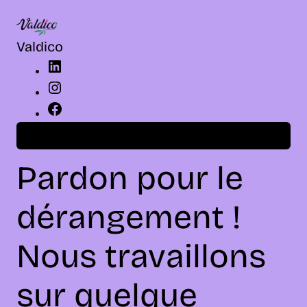
LinkedIn
Instagram
Facebook
Valdico
Connexion
Pardon pour le
dérangement !
Nous travaillons
sur quelque